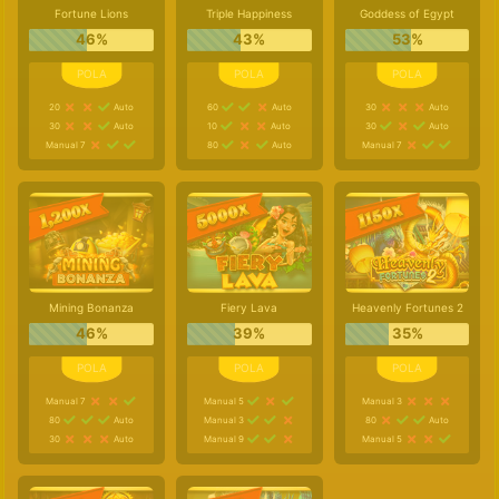
Fortune Lions
Triple Happiness
Goddess of Egypt
46%
43%
53%
20
Auto
60
Auto
30
Auto
30
Auto
10
Auto
30
Auto
Manual 7
80
Auto
Manual 7
Mining Bonanza
Fiery Lava
Heavenly Fortunes 2
46%
39%
35%
Manual 7
Manual 5
Manual 3
80
Auto
Manual 3
80
Auto
30
Auto
Manual 9
Manual 5