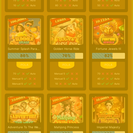
70
Auto
70
Auto
30
Auto
10
Auto
80
Auto
50
Auto
Summer Splash Paradise
Golden Horse Ride
Fortune Jewels III
86%
76%
62%
70
Auto
Manual 5
70
Auto
Manual 5
Manual 5
40
Auto
Manual 5
10
Auto
50
Auto
Adventure To The West
Mahjong Princess
Imperial Majesty