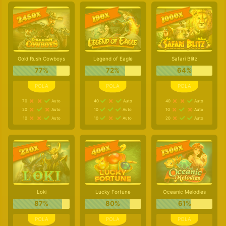
Gold Rush Cowboys
Legend of Eagle
Safari Blitz
77%
72%
64%
70
Auto
40
Auto
40
Auto
20
Auto
10
Auto
10
Auto
10
Auto
10
Auto
20
Auto
Loki
Lucky Fortune
Oceanic Melodies
87%
80%
61%