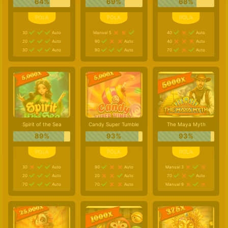
64%
69%
68%
30
Auto
Manual 5
40
Auto
20
Auto
90
Auto
40
Auto
30
Auto
80
Auto
70
Auto
Spirit of the Sea
Candy Super Tumble
The Maya Myth
89%
93%
93%
30
Auto
90
Auto
Manual 3
20
Auto
20
Auto
70
Auto
70
Auto
70
Auto
Manual 9