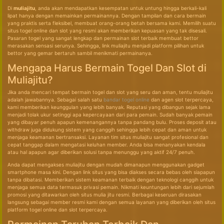
Di
muliajitu
, anda akan mendapatkan kesempatan untuk untung hingga berkali-kali
lipat hanya dengan memainkan permainannya. Dengan tampilan dan cara bermain
yang praktis serta fleksibel, membuat orang-orang betah bersama kami. Memilih suatu
situs togel online dan slot yang resmi akan memberikan kepuasan yang tak disesali.
Pasaran togel yang sangat lengkap dan permainan slot terbaik membuat bettor
merasakan sensasi serunya. Sehingga, link muliajitu menjadi platform pilihan untuk
bettor yang gemar bertaruh sambil menikmati permainanya.
Mengapa Harus Bermain Togel Dan Slot di
Muliajitu?
Jika anda mencari tempat bermain togel dan slot yang seru dan aman, tentu muliajitu
adalah jawabannya. Sebagai salah satu
bandar togel online
dan agen slot terpercaya,
kami memberikan keunggulan yang lebih banyak. Reputasi yang dibangun sejak lama
menjadi tolak ukur setinggi apa kepercayaan dari para pemain. Sudah banyak pemain
yang dibayar penuh apapun kemenangannya tanpa pandang bulu. Proses deposit atau
withdraw juga didukung sistem yang canggih sehingga lebih cepat dan aman untuk
menjaga keamanan bertransaksi. Layanan tim situs muliajitu sangat profesional dan
cepat tanggap dalam mengatasi keluhan member. Anda bisa menanyakan kendala
atau hal apapun agar diberikan solusi tanpa menunggu yang aktif 24/7 penuh.
Anda dapat mengakses muliajitu dengan mudah dimanapun menggunakan gadget
smartphone masa kini. Dengan link situs yang bisa diakses secara bebas oleh siapapun
tanpa dibatasi. Memberikan sistem keamanan terbaik dengan teknologi canggih untuk
menjaga semua data termasuk privasi pemain. Nikmati keuntungan lebih dari sejumlah
promosi yang ditawarkan oleh situs mulia jitu resmi. Berbagai keseruan dirasakan
langsung sebagai member resmi kami dengan semua layanan yang diberikan oleh situs
platform togel online dan slot terpercaya.