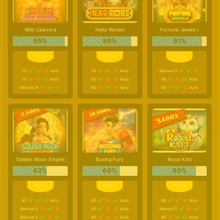
Wild Calavera
Neko Riches
Fortune Jewels I
95%
89%
91%
70
Auto
30
Auto
Manual 5
10
Auto
60
Auto
40
Auto
Manual 9
60
Auto
60
Auto
Golden Moon Empire
Boxing Fury
Royal Katt
62%
68%
80%
40
Auto
60
Auto
80
Auto
Manual 5
60
Auto
Manual 5
Manual 3
80
Auto
40
Auto