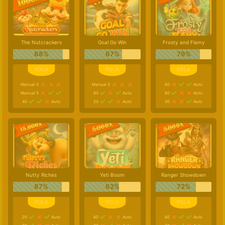
The Nutcrackers
Goal Go Win
Frosty and Flamy
88%
67%
79%
Manual 3
Manual 3
60
Auto
Manual 5
80
Auto
80
Auto
40
Auto
20
Auto
30
Auto
Nutty Riches
Yeti Boom
Ranger Showdown
87%
62%
72%
20
Auto
60
Auto
60
Auto