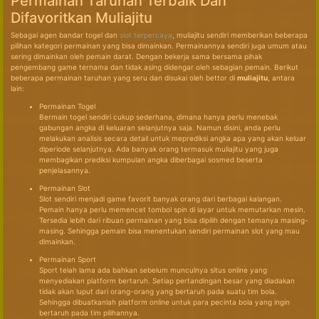
Permainan Taruhan Terbaik Dan
Difavoritkan Muliajitu
Sebagai agen bandar togel dan
slot terpercaya
, muliajitu sendiri memberikan beberapa
pilihan kategori permainan yang bisa dimainkan. Permainannya sendiri juga umum atau
sering dimainkan oleh pemain darat. Dengan bekerja sama bersama pihak
pengembang game ternama dan tidak asing didengar oleh sebagian pemain. Berikut
beberapa permainan taruhan yang seru dan disukai oleh bettor di
muliajitu
, antara
lain:
Permainan Togel
Bermain togel sendiri cukup sederhana, dimana hanya perlu menebak
gabungan angka di keluaran selanjutnya saja. Namun disini, anda perlu
melakukan analisis secara detail untuk meprediksi angka apa yang akan keluar
diperiode selanjutnya. Ada banyak orang termasuk muliajitu yang juga
membagikan prediksi kumpulan angka diberbagai sosmed beserta
penjelasannya.
Permainan Slot
Slot sendiri menjadi game favorit banyak orang dari berbagai kalangan.
Pemain hanya perlu memencet tombol spin di layar untuk memutarkan mesin.
Tersedia lebih dari ribuan permainan yang bisa dipilih dengan temanya masing-
masing. Sehingga pemain bisa menentukan sendiri permainan slot yang mau
dimainkan.
Permainan Sport
Sport telah lama ada bahkan sebelum munculnya situs online yang
menyediakan platform bertaruh. Setiap pertandingan besar yang diadakan
tidak akan luput dari orang-orang yang bertaruh pada suatu tim bola.
Sehingga dibuatkanlah platform online untuk para pecinta bola yang ingin
bertaruh pada tim pilihannya.