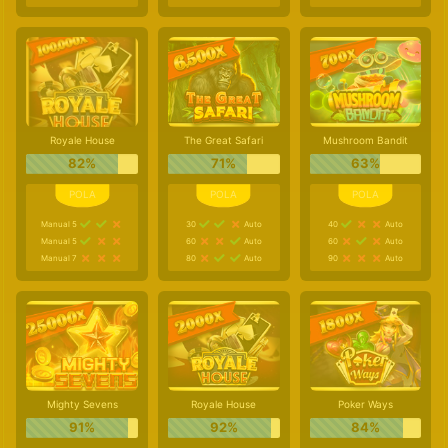
Royale House
The Great Safari
Mushroom Bandit
82%
71%
63%
Manual 5
30
Auto
40
Auto
Manual 5
60
Auto
60
Auto
Manual 7
80
Auto
90
Auto
Mighty Sevens
Royale House
Poker Ways
91%
92%
84%