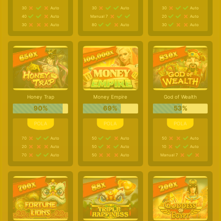
30
Auto
30
Auto
30
Auto
40
Auto
Manual 7
20
Auto
30
Auto
80
Auto
30
Auto
Honey Trap
Money Empire
God of Wealth
90%
69%
53%
70
Auto
50
Auto
50
Auto
20
Auto
50
Auto
10
Auto
70
Auto
50
Auto
Manual 7