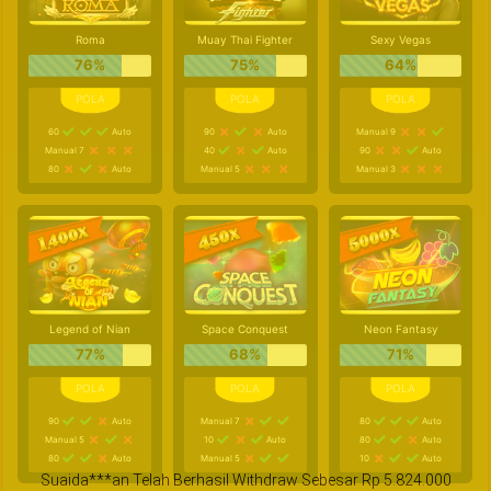
Roma
Muay Thai Fighter
Sexy Vegas
76%
75%
64%
60
Auto
90
Auto
Manual 9
Manual 7
40
Auto
90
Auto
80
Auto
Manual 5
Manual 3
Legend of Nian
Space Conquest
Neon Fantasy
77%
68%
71%
90
Auto
Manual 7
80
Auto
Manual 5
10
Auto
80
Auto
80
Auto
Manual 5
10
Auto
Suaida***an Telah Berhasil Withdraw Sebesar Rp 5.824.000