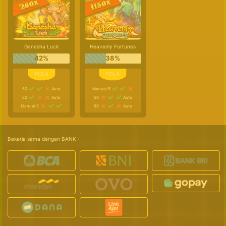
Ganesha Luck
Heavenly Fortunes
42%
38%
50
Auto
Manual 5
20
Auto
50
Auto
Manual 5
90
Auto
Bekerja sama dengan BANK :