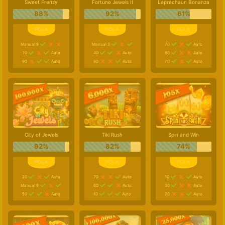
Sweet Frenzy
Fortune Jewels II
Leprechaun Bonanza
88%
92%
61%
Manual 9
Manual 3
70
Auto
10
Auto
40
Auto
60
Auto
90
Auto
80
Auto
70
Auto
City of Jewels
Tiki Rush
Spin and Win
92%
82%
74%
20
Auto
70
Auto
10
Auto
Manual 9
60
Auto
30
Auto
50
Auto
10
Auto
20
Auto