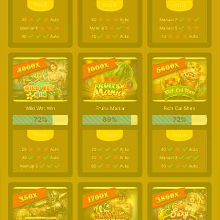
30
Auto
60
Auto
Manual 7
Manual 9
Manual 5
Manual 5
40
Auto
70
Auto
70
Auto
Wild Wet Win
Fruits Mania
Rich Cai Shen
72%
89%
72%
20
Auto
20
Auto
40
Auto
30
Auto
70
Auto
Manual 3
Manual 3
60
Auto
50
Auto